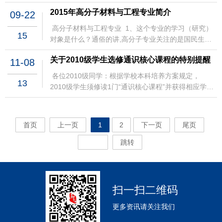
3.申请条件和要求 （1）高分子系本科生（毕业班学生
相关费用 项目费用根据项目时长、导师安排以及住宿
2015年高分子材料与工程专业简介
除外）； （2）学习勤奋，成绩优秀； （3）英语水平
09-22
安排等波动。 院系按学校规定预计有人民币8000元左
优异，熟练掌握听、说、读、写四项技能；
右的金额可用于资助每位参加该项目的学生。 4.申请
高分子材料与工程专业 1、这个专业的学习（研究）
（4）综合素质优秀，并富有良好的团队协助精神，
15
及选拔 （1）学生填写Summer Research Training
对象是什么？通俗的讲,高分子专业关注的是国民生活
善于与人沟通。 4.相关费用 项目注册费为750欧
Program Application，并于2019年3月14日前将申请
中的塑料、橡胶、纤维、粘合剂及涂料等通用材料，
元。项目注册费包含课程费、午餐费，不包含往返机
关于2010级学生选修通识核心课程的特别提醒
表（点击下载）发送至邮箱ciciliu33@zju.edu.cn；
11-08
以及应用于生物医学、纳米技术、航空航天等尖端科
票费、住宿费、生活费等。费用自理，院系按学校规
（邮件主题请注明“芝加哥大学暑期交流项目+年级+姓
技领域的先进材料。从最基本的合成、制备，到结构
各位2010级同学：根据学校本科培养方案规定，
定预计有人民币5000+的金额可用于资助每位参加该
名”）。 （2）申请资料经初审后，院系将结合申请人
13
表征、性能测试，再到产品研发、实际应用，高分子
2010级学生须修读1门“通识核心课程”并获得相应学
项目的学生。住宿可入住对方合作的酒店，双人间每
意向组织终审或面试，确定最终录取名单。 （3）面
专业贯穿于从基础科学问题到生产生活实际应用的整
分，方可毕业。为此，2010-2011秋冬学期学校已试
晚40-60欧元，每个双人间提供2张双人床，可住2位
试时间初步定为3月下旬。 附：芝加哥大学IME网页：
个过程。本校的高分子材料与工程专业，在全国率先
开7个“通识核心课程”教学班， 2010-2011春夏学期拟
学生。 5.申请及选拔 请申请人于2019年4月30
http://ime.uchicago.edu/ 高分子科学与工程学系
提出了在化学和材料两个一级学科上构建专业基础，
开28个“通识核心课程”教学班，希望同学们在即将开
日前登录拜大网站填写申请表
首页
上一页
1
2
下一页
尾页
2019.3.4
并在高分子合成、功能高分子（光电磁高分子、生物
始选课的春夏学期抓紧时间修读。特别提醒：“通识核
http://www.summerschool.uni-
医用材料和分离膜材料）和高分子材料加工等重要学
心课程”是学校为提高通识课程教学质量，改革教学方
跳转
bayreuth.de/en/Application/index.php，同时将英文
科方向上形成了自己的专业教学特色。2、本科核心课
式方法而新建的示范型课程，该类课程不能免听、免
个人简介、英文个人陈述、英语成绩证明扫描件（托
程有哪些？有机化学、物理化学、高分子化学
修，但学生选读部分经认定的荣誉课程（见附件2）除
福或雅思或大学英语六级等）发送至拜大邮箱：
（甲）、高分子物理、高分子材料、功能高分子材
外。 附件1：通识核心课程清单 序号
summerschool@uni-bayreuth.de，邮件请同时抄送
料。3、学这个专业的学生需要具备什么特质？本专业
ciciliu33@zju.edu.cn。 名额不限，最终录取结果以拜
扫一扫二维码
的特色是“理工结合，学科交叉”。在知识构架方面，应
大为准。 联系人：刘程翔；电话：87951308；
具备化学和材料学方面的基础知识及较强的实验操作
更多资讯请关注我们
邮箱：ciciliu33@zju.edu.cn 高分子科学与
能力，如果学生具有宽广的知识面，对各个学科均有
工程学系 2019年4月18日