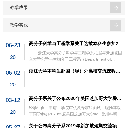
教学成果
教学实践
高分子科学与工程学系关于选拔本科生参加2019-2020学年春夏学期新加坡国立大学课程项目的通知
06-23
浙江大学高分子科学与工程学系根据与新加坡国
20
立大学化学与生物分子工程系（Department of
Chemical and Biomolecular Engineering, National
浙江大学本科生赴国（境）外高校交流课程替换及学分认定办法（浙大本发〔2020〕11号）
06-02
University of Singapore）签订的协议，计划在高分子
系本科学生中选拔优秀学生于2019-2020学年暑期参
20
加线上课程项目。现将有关申请事宜通知如下： 一、
项目时间2020年7月20日-2020年7月31日。 二、申请
条件和要求1．高分子系在读本科生，学习勤奋，成绩
高分子系关于公布2020年美国芝加哥大学暑期科研项目入选学生名单的通知
03-12
优异；2．综合素质优秀，具有良好的团队协助精神，
经学生自主申请，学院审核及专家组面试，现推荐以
善于与人沟通；3. 英语水平优异，熟练掌握听、说、
20
下同学参加2020年度美国芝加哥大学IME暑期科研项
读、写四项技能。 三、项目类型及具体安排因疫情原
目：姓名夏俊杰温付祥赵昕晨戴暄耕丁观宇公示期自
因，项目类型为线上课程项目。项目具体课程安排和
关于公布高分子系2019年新加坡短期交流项目推荐名单的通知
05-27
2020年3月12日至2020年3月19日止。联系人：刘程