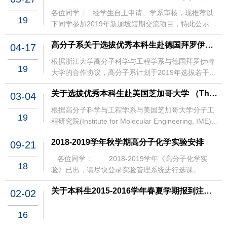
师资请见附件。 四、申请及选拔6月28日前：高分子
翔；邮箱：ciciliu33@zju.edu.cn 高分子
系学生通过教学管理信息服务平台申请（选择“对外交
各位同学： 经学生自主申请、学系审核，现推荐以
19
系外事、人事科 2020年3月12日
流（新）模块”），交流项目代码为XXXXXX。项目满
下同学参加2019年新加坡短期交流项目，特此公示。
20人开班。 五、项目费用每位学生的费用不超过5000
推荐名单请见下述表格： 序号
高分子系关于选拔优秀本科生赴德国拜罗伊特大学参加2019年暑期课程项目的通知
元人民币，学系按照学校规定预计有5000元的金额用
04-17
于资助每位参加该项目的学生，费用未超额者实报实
根据浙江大学高分子科学与工程学系与德国拜罗伊特
销。参加在线交流项目并获该经费资助的学生，后续
19
大学的合作协议，高分子系计划于2019年选拔若干名
仍可按照规定参加本科生出国（境）交流并得到该经
本科生前往对方院校参与暑期课程项目。现将2019年
费资助。六、其它项目完成后学生参照相关规定进行
关于选拔优秀本科生赴美国芝加哥大学 （The University of Chicago) 参加2019年暑期科研训练项目的通知
03-04
该项目有关申请事宜通知如下： 1.项目时间
四课堂学分认定。参加学生需严格按照项目安排上
2019年7月7日-2019年7月20日左右。 考虑到夏学期
根据高分子科学与工程学系与美国芝加哥大学分子工
课。无故请假或迟到/早退超过3次者将不给予四课堂
19
考试周时间，经与拜方协调，高分子系学生参加项目
程研究院(Institute for Molecular Engineering, IME)签
学分认定。 联系人：刘老师 电话：0571-
原第二周（即7月8日-7月13日）的课程，7月14日-7
署的合作协议，我系将于2019年选拔3-5名本科生前
87951308 邮箱：ciciliu33@zju.edu.cn 新加坡国立
月20日项目主办方单独为高分子系学生开设新一周的
2018-2019学年秋学期高分子化学实验安排
09-21
往对方院校参与暑期科研训练项目。现将2019年暑期
大学暑期课程项目简介.pdf 浙江大学高分子科学与工
课程。 2.项目内容 高分子系学生可选以下2个方向之
项目有关申请事宜通知如下： 1.项目时间 2019年7
程学
各位同学： 2018-2019学年《高分子化学实
一： （1）Polymer Science & Biofabrication 详情请
18
月-8月（预计为6-7周）。 2.申请条件和要求 （1）在
验》已出，请尽快登录实验管理系统进行选课。
见链接：http://www.summerschool.uni-
读三年级本科生为主（少数优秀二年级本科生）；
2020年6月23日
高分子本
bayreuth.de/en/Courses_2019/Polymer_Bio/index.html
（2）学习勤奋，成绩优秀，GPA3.5及以上； （3）
关于本科生2015-2016学年春夏学期报到注册的温馨提示
02-02
科教学科
（2）Polymer Science & Engineering 详情请见链
英语水平优异，熟练掌握听、说、读、写四项技能；
2018年9月21日
接： http://www.summerschool.uni-
（4）有SRTP或科研经历者优先； （5）综合素质优
16
bayreuth.de/en/Courses_2019/Polymer/index.html
秀，并富有良好的团队协助精神，善于与人沟通。 3.