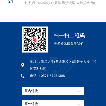
24
塑胶有限公司2000008余姚市华信办公设备有限公司
支持浙江大学建校12周年“聚沙成塔”众筹捐赠活动之
年江苏裕兴薄膜科技股份有限公司裕兴科技奖学金
2000009张家港市国泰华荣化工新材料有限公司
高分子系“聚·合”家园众筹项目，感谢支持！附：捐赠
100000 徐志康2011年-2016年远东控股集团有限公司
20000010浙江凌志精细化工有限公司6000011中国石
校友名单盛莉琴许美云范梦陶陈红芬赴才法范渭珍费
远东奖学金250000 2012年-2016年金发科技股份有限
化集团北京化工研究所3000012慈溪市科委2000013
秀英胡明禔朱勤勤陈晶晶顾云程潘必兴郑建耀王眉眉
公司金发科技奖学金250000 陈辰星2013年-2014年艾
深圳瑞格尔仪器（制造）有限公司2000014杭州大华
林小斐许佩新田君美鲍忠美应国雄夏仪芳李冬林李善
仕得涂料系统（上海）有限公司艾仕得卓越科技奖学
塑业有限公司1000015杭州新玉泉饭店1000016浙江
芳王惠英朱家蕙范常炯胡孟昌连嗣南朱蕙芬蔡一平颜
金40000 王齐 廉洁2013年-2016年海南立昇科技实业
安信新型建材开发有限公司1000017中科院长春应用
玮朱 光徐秉恺陆丽英戴云彪戚国荣刘汉臣吴健雄陈仁
扫一扫二维码
有限公司立升奖学金400000 朱宝库2013年-2017年浙
化学研究所1000018美国珀金埃尔公司上海办事处
芳徐佐平王静贞周金林楼思明倪家生王志伟吕妙琴
江汉高新材料科技（股份）有限公司汉高膜材料奖学
800019齐鲁石油化工股份有限公司树脂研究所
更多资讯请关注我们
（以上排名不分先后）
金250000 2014年沈家骢院士杨士林奖学金基金
600020北京大学高分子科学与工程学系500021化工
100000 沈家骢院士2014年-2019年中天科技集团有限
部晨光化工研究所（成都）500022杭州金新铜装饰材
公司中天科技奖学金300000 高 超2015年沈家骢院士
料厂500023内蒙古蒙西高新技术集团有限责任公司
杨士林奖学金基金150000 沈家骢院士2015年艾仕得
地址 ：
浙江大学(紫金港校区)高分子大楼（和
500024四川大学高分子研究所500025中国科学院化
涂料系统（上海）有限公司艾仕得卓越科技奖学金
学研究所500026贵州省材料技术创新基地300027南
同苑6-8幢）
40000 王 齐 廉 洁2015年-2018年杭州求是膜技术有
京化工大学高分子系300028浙江省建设科技推广中心
电话 ：
0571-87951308
限公司求是膜奖学金75000 徐志康2016年-2021年深
300029福建师范大学高分子研究所250030清华大学
圳安吉尔饮水产业集团安吉尔奖学金200000 黄小军
邮编 ：
310058
高分子研究所200031四川大学高分子科学与工程学院
2017年沈家骢院士杨士林奖学金基金150000 沈家骢
200032《塑料工业》编辑部100033高分子系九七级
系内链接
院士2017年-2018年北京爱思开幸福公益基金会SK奖
（一）班100034高分子系二〇〇二级（一）（二）班
教金SK奖学金100000 沈 烈2017年-2018年南京姚江
66035高分子系二〇〇〇级（一）（二）班55036高分
贸易有限公司滑秀娥助学金100000 沈 烈2017
系外链接
子系九九级（一）班36037高分子系九八级（一）班