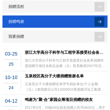
捐赠流程
捐赠鸣谢
我要捐赠
浙江大学高分子科学与工程学系接受社会各界捐赠鸣谢
03-25
浙江大学高分子科学与工程学系接受社会各界捐赠年
25
度捐赠方项目名称总金额（元）联系教师2007年沈家
骢院士杨士林奖学金基金100000 沈家骢院士2009年
玉泉校区高分子大楼捐赠致谢名单
10-10
杭州之江有机硅化工有限公司杨士林奖学金基金
100000 2009年丽晶化学有限公司杨士林奖学金基金
玉泉高分子大楼捐赠名单序号捐款单位/个人金额
24
50000 2009年岛津国际贸易上海有限公司杨士林奖学
（元）1泰国惠宝公司12000002香港建滔化工集团有
金基金5000 2009年东莞贝特利新材料有限公司杨士
限公司10000003华尔润集团2600004杭州之江有机硅
林奖学金基金50000 2010年沈家骢院士杨士林奖学金
鸣谢为“聚·合”家园众筹项目捐赠的校友
04-12
化工有限公司2000005上海杰世杰新材料股份有限公
基金100000 沈家骢院士2010年昆山荣信电子科技有
司2000006上海巨盈实业有限公司2000007浙江固德
2017年5月，59级46位校友捐赠人民币4600元，用于
限公司杨士林奖学金基金200000 张兴宏2011年-2015