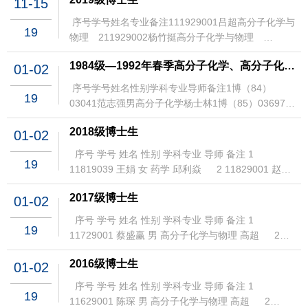
料 2412329024白慧颖女材料与化工 2512329025连
11-15
工 512029005余博识男材料与化工 612029006翟梓
理 1612229016郭馨宇女高分子化学与物
男高分子材料3012429030杨奕男高分子材料
理 1012129010张泽坤男高分子化学与物
梦影女材料与化工 2612329026郑以诺男高分子材
合女高分子材料 712029007陈晓辉男高分子材
理 1712229017钱梓钊男高分子化学与物
序号学号姓名专业备注111929001吕超高分子化学与
3112429031荆锡卓男高分子材料3212429032黎成锋
理 1112129011钟欣珂女高分子材料 1212129012吴
料 2712329027方艺洁女高分子材料 2812329028施
19
料 812029008刘浩燃男高分子材料 912029009李雪
理 1812229018沈宸玮男高分子化学与物
物理 211929002杨竹挺高分子化学与物理
男高分子材料3312429033邓晨泽女高分子材料
昊天男高分子材料 1312129013赵顺杰男高分子材
淞瀚男高分子化学与物理 2912329029李睿一男高分
女高分子材料 1012029010胡大鹏男高分子材
理 1912229019颜蕊女高分子化学与物
311929003刘肖予高分子化学与物理 411929004张
3412429034董杰男高分子材料3512429035陈慧君女
料 1412129014杨黄男高分子材料 1512129015邓旭
子化学与物理 3012329030温欣灵女高分子材
料 1112029011杨富麟女高分子材料 1212029012钟
1984级―1992年春季高分子化学、高分子化学与物理方向博士生
理 2012229020葛晨栋男高分子化学与物
01-02
瑶瑶高分子化学与物理 511929005路景驭高分子化
高分子材料3612429036田华男高分子材料
萌女高分子材料 1612129016蒿兴鹏男高分子材
料 3112329031王柔烨女高分子材料 3212329032张
文韬男高分子化学与物理 1312029013张歆宁女高分
理 2112229021熊睿彦男高分子化学与物
学与物理 611929006蔡秋泉高分子化学与物理
3712429037朱骜男高分子材料3812429038王诗雅女
料 1712129017陈方晓男高分子材料 1812129018闻
序号学号姓名性别学科专业导师备注1博（84）
明涛男材料与化工 3312329033孔一博女高分子材
子材料 1412029014李志云男高分子材
理 2212229022岳昕辰男高分子化学与物
19
711929007刘志玺高分子材料 811929008高��高
高分子材料3912429039方成骏男高分子材料
天骄男高分子材料 1912129019施炫宇男高分子材
03041范志强男高分子化学杨士林1博（85）03697孙
料 3412329034温永坚男高分子材料 3512329035董
料 1512029015赖钰娴女高分子化学与物
理 2312229023郭文琦男高分子化学与物
分子材料 911929009严康荣高分子材料
4012429040朱海男高分子材料4112429041方诗雨女
料 2012129020吴宇晖男高分子化学与物
放男高分子化学杨士林2博（85）03698陈忠心男高分
媛女高分子材料 3612329036吴天昊男高分子化学与
理 1612029016崔荣璐女高分子化学与物
理 2412229024田懿女高分子化学与物
1011929010李欣芳高分子材料 1111929011虞海超
高分子材料4212429042张皓然女高分子材料
2018级博士生
理 2112129021王欣茹女高分子化学与物
01-02
子化学沈之荃1春博（87）03002吴健女高分子化学沈
物理 3712329037钟先强男高分子材料 3812329038
理 1712029017盛秋月女高分子化学与物
理 2512229025顾佳予女高分子化学与物
高分子材料 1211929012陶洋丹高分子化学与物理
4312429043杨紫怡女高分子材料4412429044刘云帆
理 2212129022张祎玮女高分子化学与物
之荃2春博（87）03003宋碧海男高分子化学杨士林1
潘怡女材料与化工 3912329039张舒女高分子材
理 1812029018付萍女高分子化学与物
序号 学号 姓名 性别 学科专业 导师 备注 1
理 2612229026罗邦悦女高分子化学与物
1311929013曹敏高分子化学与物理 1411929014罗
男高分子材料4512429045夏久洁男高分子材料
理 2312129023林婉婷女高分子化学与物
19
博8803551徐志康男高分子化学杨士林1博8903526董
料 4012329040黄梓懿女高分子材料 4112329041陈
理 1912029019耿晓维女高分子化学与物
11819039 王娟 女 药学 邱利焱 2 11829001 赵慧
理 2712229027熊祖平男高分子材料 2812229028贾
诗雨高分子化学与物理 1511929015明鑫高分子化学
4612429046李泽波男高分子材料4712429047唐金男
理 2412129024张柯柯男高分子化学与物
宇平男高分子化学与物理杨士林2博8903527邱永兴男
可欣女高分子材料 4212329042张荣女高分子材
理 2012029020孔梦洁女高分子化学与物
杰 女 高分子化学与物理 李扬 3 11829002 梁利娜
培宇女高分子材料 2912229029沈欣恬女高分子材
与物理 1611929016汪凯高分子化学与物理
高分子材料4812429048金远智男高分子材料
理 2512129025张倬睿男高分子化学与物
高分子化学与物理杨士林3博8903528王立男高分子化
料 4312329043高努男男高分子材料 4412329044胡
2017级博士生
理 2112029021李航男高分子化学与物
01-02
女 高分子化学与物理 邱利焱 4 11829003 邱泽霖
料 3012229030吴小玲女高分子材料 3112229031常
1711929017刘宇航高分子化学与物理 1811929018
4912429049阿地力江·吾甫尔男高分子材料
理 2612129026王楚瑶女高分子化学与物
学与物理杨士林4博8903529陈仙海男高分子化学与物
义博男高分子材料 4512329045于进洋男高分子材
理 2212029022姜鑫男高分子化学与物
男 高分子化学与物理 朱宝库 5 11829004 吴铭榜
洁婷女高分子材料 3212229032陈西屏男高分子材
姚宇清高分子化学与物理 1911929019李子贤高分子
序号 学号 姓名 性别 学科专业 导师 备注 1
5012429050钟子龙男高分子材料5112429051裘董超
理 2712129027苏茜薇女高分子化学与物
理沈之荃5博8903530张富尧男高分子化学与物理沈之
料 4612329046王瀚文男高分子材料 4712329047郑
理 2312029023陈恺豪男高分子化学与物
19
男 高分子化学与物理 徐志康 6 11829005 叶龙 男
料 3312229033沈晴女高分子材料 3412229034徐广
化学与物理 2011929020李腾伟高分子化学与物理
11729001 蔡盛赢 男 高分子化学与物理 高超 2
男高分子材料5212429052包洁雨女高分子材料
理 2812129028赵昕晨女高分子化学与物
荃1博905301王利群男高分子化学与物理杨士林2博
乐天男高分子化学与物理 4812329048胡朗女高分子
理 2412029024徐嵩毅男高分子化学与物
高分子化学与物理 江黎明 7 11829006 任丽美 女
昌男高分子材料 3512229035朱梓豪男高分子材
2111929021张志煌高分子化学与物理 2211929022
11729002 郭凡 女 高分子化学与物理 高超 3
5312429053唐定岐男高分子材料5412429054蒋升超
理 2912129029苗语宸女材料与化工 3012129030李
905302刘建飞男高分子化学与物理沈之荃定向 北京防
材料 4912329049汪姗姗女高分子材料 5012329050
理 2512029025沈婷女高分子化学与物
高分子化学与物理 王齐 8 11829007 庞倩 女 高分
料 3612229036冯耀千男高分子材料 3712229037叶
2016级博士生
徐逞锴高分子化学与物理 2311929023谢瑞高分子化
01-02
11729003 李瑶 女 高分子化学与物理 凌君 4
女高分子材料5512429055刘睿胤男材料与化工
佳骐男材料与化工 3112129031王琳女材料与化
化学院1春博915302丁兴者男高分子化学与物理杨士
刘昊阳男高分子材料 5112329051胡蒙男高分子材
理 2612029026钮升男高分子化学与物
子材料 马列 9 11829008 曹婕 女 高分子材料 刘建
秀坤男高分子材料 3812229038申自求男高分子材
学与物理 2411929024杨晨高分子化学与物理
11729004 岳艳 女 高分子化学与物理 孙维林 5
5612429056田宝栋男材料与化工5712429057林金絮
工 3212129032鲁淞彦男材料与化工 3312129033张
林2春博915303陈红征女高分子化学与物理杨士林3秋
序号 学号 姓名 性别 学科专业 导师 备注 1
料 5212329052刘文惠女高分子材料 5312329053牟
理 2712029027高越男高分子化学与物
钊 10 11829009 郭变变 女 高分子化学与物理 徐志
料 3912229039王梦婷女高分子材料 4012229040李
2511929025卢陈杰高分子化学与物理 2611929026
19
11729005 刘斌 男 高分子化学与物理 徐君庭 6
女材料与化工5812429058叶宇霄男材料与化工
姣姣女材料与化工 3412129034孙仕超男材料与化
博915305孙维林男高分子化学与物理沈之荃1春博
11629001 陈琛 男 高分子化学与物理 高超 2
羿贤男高分子材料 5412329054于悦女材料与化
理 2812029028王钊男高分子化学与物
康 11 11829010 王思棋 男 高分子化学与物理 沈之