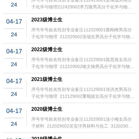
序号学号姓名性别专业备注112429001姜继成男高分
24
子化学与物理212429002李万隆男高分子化学与物理
312429003郭蕾女高分子化学与物理412429004陆嘉
2023级博士生
04-17
灏男高分子化学与物理512429005刘奔腾男高分子材
料612429006宓玉洁女高分子材料712429007方煜女
序号学号姓名性别专业备注112329001蔡刚峰男高分
24
高分子材料812429008刘作龙男高分子材料
子化学与物理 212329002张瑞生男高分子化学与物
912429009陈勇成男高分子材料1012429010付濬哲
理 312329003夏燕妮女高分子材料 412329004朱少
女高分子材料1112429011丁琳女材料与化工
2022级博士生
04-17
雄男高分子材料 512329005赵裕杰男高分子材
1212429012刘笑庆男材料与化工1312429013李铭君
料 612329006李婷女高分子材料 712329007杨丽婷
序号学号姓名性别专业备注112229001陈慧真女高分
女高分子化学与物理1412429014张劭琦男高分子化学
24
女高分子材料 812329008鲁育文女高分子材
子化学与物理 212229002喻文翰男高分子化学与物
与物理1512429015童川页女高分子化学与物理
料 912329009徐清洋男高分子材料 1012329010薛
理 312229003张勋男高分子化学与物理 412229004
1612429016张若菡女高分子化学与物理1712429017
育仁男高分子材料 1112329011李凯男高分子材
2021级博士生
04-17
夏雨星女高分子化学与物理 512229005丁誓鹏男高分
杨木佳女高分子化学与物理1812429018卓儒杰男高分
料 1212329012杨武尚男材料与化工 1312329013王
子化学与物理 612229006叶守暖男高分子材
子化学与物理1912429019陈露女高分子化学与物理
序号学号姓名性别专业备注112129001张洪杰男高分
程男材料与化工 1412329014冯西敏男材料与化
24
料 712229007胡荣琰女高分子材料 812229008刘霄
2012429020梁靖男高分子化学与物理2112429021汪
子化学与物理 212129002董顺妮女高分子化学与物
工 1512329015郭全世男材料与化工 1612329016李
洋男高分子材料 912229009钱泓霖男高分子材
博文男高分子化学与物理2212429022刘殊妍女高分子
理 312129003王莹女高分子化学与物理 412129004
楷文男材料与化工 1712329017胡海军男材料与化
料 1012229010黄晨旸男高分子材料 1112229011胡
2020级博士生
化学与物理2312429023曹宇翔男高分子化学与物理
04-17
王子秋男高分子化学与物理 512129005刘森坪男高分
工 1812329018张琳女材料与化工 1912329019李巧
兆鹏男高分子材料 1212229012周婴女高分子化学与
2412429024马淑慧女高分子化学与物理2512429025
子化学与物理 612129006程聪男高分子化学与物
男高分子材料 2012329020叶泽女材料与化
序号学号姓名性别专业备注112029001连小梅女高分
物理 1312229013刘雄男高分子化学与物
方恩女高分子化学与物理2612429026汪梦一男高分子
24
理 712129007朱小锋男高分子化学与物
工 2112329021卢天晨男高分子材料 2212329022杜
子材料 212029002吴安洋男材料与化工 312029003
理 1412229014林玉玲女高分子化学与物
化学与物理2712429027武菲菲女高分子化学与物理
理 812129008马舒颜女高分子化学与物
琨鹏男高分子材料 2312329023易泓利女高分子材
嵇伟明男材料与化工 412029004马曌宇男材料与化
理 1512229015张天依女高分子化学与物
2812429028胡佳燕女高分子材料2912429029顾超源
理 912129009李浩南男高分子化学与物
2019级博士生