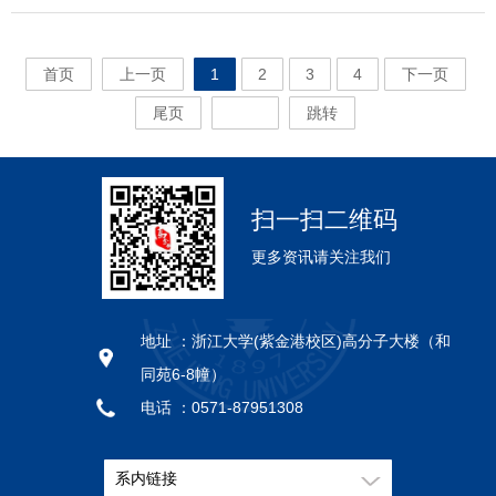
雨彤女高分子材料 4112229041钟志翔男高分子材
马静雨高分子化学与物理 2711929027冯炜林高分子
11729006 张洁 女 高分子材料 唐本忠 7 11729007
5912429059张思远男材料与化工6012429060庄羊澎
工 3512129035陈曼玉女高分子材料 3612129036陈
925304郭圣荣男高分子化学与物理杨士林2春博
11629002 方波 男 高分子化学与物理 高超 3
工 5512329055张诺女高分子化学与物
理 2912029029赵自豪男高分子化学与物
荃 12 11829011 周迪 女 高分子化学与物理 万灵书
料 4212229042蔡福贵男高分子材料 4312229043王
化学与物理 2811929028王珊露高分子材料
许会龙 男 高分子材料 郑强 8 11729008 林城策 男
男材料与化工6112429061孙悦女材料与化工
楷洛男高分子材料 3712129037郭一蓉女高分子材
925305江东林男高分子化学与物理沈之荃
11629003 沈雨润 男 高分子化学与物理 邱利焱 4
理 5612329056王吕婷女高分子材料 5712329057董
理 3012029030黄燕春女高分子化学与物
13 11829012 陆新宇 男 高分子化学与物理 伍广朋
嘉镕女高分子材料 4412229044江雪女高分子材
2911929029郑伟伟高分子材料 3011929030李世分
高分子化学与物理 李寒莹 9 11729009 温泉 男 高
6212429062黄明真女材料与化工
料 3812129038倪滟雯女高分子材料 3912129039李
11629004 陈立锋 男 高分子化学与物理 沈之荃 5
慧丰男高分子材料 5812329058李享女高分子材料
理 3112029031王利丹女高分子化学与物
14 11829013 李泽莘 女 高分子化学与物理 许震
料 4512229045章梦莉女高分子材料 4612229046陈
首页
上一页
1
2
3
4
下一页
高分子材料 3111929031余伟江高分子材料
分子化学与物理 李寒莹 10 11729010 伍瑞菡 女 高
心怡女高分子材料 4012129040胡欣蔓女高分子材
11629005 陈家明 男 高分子化学与物理 王利群 6
理 3212029032郭家芳女高分子材料 3312029033王
15 11829014 周鹏 男 高分子化学与物理 凌君 16
奕舟男高分子材料 4712229047李永灿男高分子材
3211929032王聪高分子材料 3311929033黄悦高分
分子化学与物理 李寒莹 11 11729011 刘畅 男 高分
料 4112129041康永沅女高分子材料 4212129042彭
11629006 王瑞洋 男 高分子化学与物理 徐君庭 7
尾页
跳转
贝多男高分子材料 3412029034周咸池男高分子材
11829015 王迪 男 高分子化学与物理 张其胜 17
料 4812229048周村男高分子材料 4912229049张怡
子材料 3411929034张倩倩高分子材料
子化学与物理 徐志康 12 11729012 杨尚锦 男 高分
湃女高分子材料 4312129043陈天一男高分子材
11629007 张超 男 高分子化学与物理 徐志康 8
料 3512029035王兴旺男高分子材料 3612029036王
11829016 刘俊源 男 高分子化学与物理 张其胜 18
妹女高分子材料 5012229050王雪龙男材料与化
3511929035牛奔放高分子材料 3611929036于冠雄
子化学与物理 徐志康 13 11729013 刘田耕 男 高分
料 4412129044关诗陶女高分子材料 4512129045许
11629008 韩海杰 男 高分子材料 计剑 9 11629009
刘建女高分子材料 3712029037孙悦女高分子材
11829017 代晨菲 女 高分子材料 吴子良 19
工 5112229051丁学妍女材料与化工 5212229052祝
高分子材料 3711929037张海琪高分子材料
子化学与物理 张其胜 14 11729014 刘樟 男 高分子
潇逸男高分子材料 4612129046张枥文女高分子材
史杨 女 高分子材料 唐本忠 10 11629010 高佳 男
料 3812029038金泽原男高分子材料 3912029039张
11829018 周同 男 高分子材料 高长有 20
晨飞男材料与化工
3811929038陶玉琦高分子材料 3911929039高勇高
化学与物理 张其胜 15 11729015 吴慧敏 女 高分子
料 4712129047宋亮男高分子材料 4812129048温付
高分子化学与物理 杜滨阳 11 11629011 李鹏 男 高
子腾男高分子材料 4012029040王巧璇女高分子材
11829019 姜质琦 男 高分子材料 沈家骢 21
扫一扫二维码
分子材料 4011929040金露露高分子材料
化学与物理 黄小军 16 11729016 薛佳平 男 高分子
祥男高分子材料 4912129049何欣雨女高分子材
分子化学与物理 高超 12 11629012 畅丹 女 高分子
料 4112029041郭胡康男高分子材料 4212029042祝
11829020 王昭懿 女 高分子材料 高长有 22
4111929041潘幼文高分子材料 4211929042卢牧晨
化学与物理 邱利焱 17 11729017 沈谈笑 男 高分子
料 5012129050应心儿女高分子材料 5112129051戴
化学与物理 高超 13 11629013 洪晓 女 高分子化学
更多资讯请关注我们
芷欣女高分子材料 4312029043徐恺男高分子材
11829021 方钰 女 高分子材料 计剑 23 11829022
高分子材料 4311929043倪珏宸高分子材料
化学与物理 孙景志 18 11729018 杨贯文 男 高分子
文斌男高分子材料 5212129052尹依静女高分子材
与物理 黄小军 14 11629014 任� 男 高分子化学与
料 4412029044裘浩楠女高分子材料 4512029045单
张弦 女 高分子材料 徐志康 24 11829023 王淑琴
4411929044包宇衡高分子材料 4511929045侯丽欣
化学与物理 伍广朋 19 11729019 张梦晓 女 高分子
料 5312129053张忱音女高分子材料 5412129054宋
物理 李寒莹 15 11629015 白天闻 男 高分子化学与
士其男高分子材料 4612029046胡森涛男高分子材
女 高分子材料 高长有 25 11829024 吴菲 女 高分
高分子材料 4611929047储波高分子材料
化学与物理 朱利平 20 11729020 张映竹 男 高分子
海涵男高分子材料 5512129055陈铄泓男高分子材
物理 凌君 16 11629016 郑博拓 男 高分子化学与物
料 4712029047俞波男高分子材料 4812029048陈怡
子材料 陈红征 26 11829025 罗逸伦 女 高分子材料
地址 ：
浙江大学(紫金港校区)高分子大楼（和
4711929048刘梓恒高分子材料 4811929049薛云云
材料 陈红征 21 11729021 赵峰 男 高分子材料 陈
料 5612129056白玲女高分子材料 5712129057方天
理 沈之荃 17 11629017 付锦程 男 高分子化学与物
峰男高分子材料 4912029049忻嘉辉男高分子材
马列 27 11829026 何程亮 男 高分子材料 陈红征
高分子材料 4911929050黄政高分子材料
红征 22 11729022 赛霆 男 高分子材料 方征平
祥男高分子材料
同苑6-8幢）
理 徐志康 18 11629018 朱城业 男 高分子化学与物
料 5012029050沈天伦男高分子材料 5112029051孙
28 11829027 邹凌云 男 高分子材料 计剑 29
23 11729023 曹望北 男 高分子材料 高长有 24
理 徐志康 19 11629019 段科 女 高分子化学与物理
世豪男高分子材料 5212029052郑祥均男高分子材
电话 ：
0571-87951308
11829028 李耀凯 男 高分子材料 陈红征 30
11729024 丁洁 女 高分子材料 高长有 25
张其胜 20 11629020 沈宇杰 男 高分子化学与物理
料 5312029053邱佳欢男高分子材料 5412029054董
11829029 朱清丽 女 高分子材料 吴子良 31
邮编 ：
310058
11729025 鲍晓炯 男 高分子材料 胡巧玲 26
朱宝库 21 11629021 袁佳佳 女 高分子化学与物理
敏女高分子材料 5512029055王金泽男高分子材
11829030 陈敏 女 高分子材料 李寒莹 32
11729026 黄威嫔 女 高分子材料 任科峰 27
朱宝库 22 11629022 唐安琪 女 高分子化学与物理
系内链接
料 5612029056卢海鹏男高分子材料 5712029057邓
11829031 方雯 女 高分子材料 沈家骢 33
11729027 李旭 男 高分子材料 计剑 28 11729028