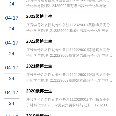
序号学号姓名性别专业备注112429001姜继成男高分
24
子化学与物理212429002李万隆男高分子化学与物理
312429003郭蕾女高分子化学与物理412429004陆嘉
2023级博士生
04-17
灏男高分子化学与物理512429005刘奔腾男高分子材
料612429006宓玉洁女高分子材料712429007方煜女
序号学号姓名性别专业备注112329001蔡刚峰男高分
24
高分子材料812429008刘作龙男高分子材料
子化学与物理 212329002张瑞生男高分子化学与物
912429009陈勇成男高分子材料1012429010付濬哲
理 312329003夏燕妮女高分子材料 412329004朱少
女高分子材料1112429011丁琳女材料与化工
2022级博士生
04-17
雄男高分子材料 512329005赵裕杰男高分子材
1212429012刘笑庆男材料与化工1312429013李铭君
料 612329006李婷女高分子材料 712329007杨丽婷
序号学号姓名性别专业备注112229001陈慧真女高分
女高分子化学与物理1412429014张劭琦男高分子化学
24
女高分子材料 812329008鲁育文女高分子材
子化学与物理 212229002喻文翰男高分子化学与物
与物理1512429015童川页女高分子化学与物理
料 912329009徐清洋男高分子材料 1012329010薛
理 312229003张勋男高分子化学与物理 412229004
1612429016张若菡女高分子化学与物理1712429017
育仁男高分子材料 1112329011李凯男高分子材
2021级博士生
04-17
夏雨星女高分子化学与物理 512229005丁誓鹏男高分
杨木佳女高分子化学与物理1812429018卓儒杰男高分
料 1212329012杨武尚男材料与化工 1312329013王
子化学与物理 612229006叶守暖男高分子材
子化学与物理1912429019陈露女高分子化学与物理
序号学号姓名性别专业备注112129001张洪杰男高分
程男材料与化工 1412329014冯西敏男材料与化
24
料 712229007胡荣琰女高分子材料 812229008刘霄
2012429020梁靖男高分子化学与物理2112429021汪
子化学与物理 212129002董顺妮女高分子化学与物
工 1512329015郭全世男材料与化工 1612329016李
洋男高分子材料 912229009钱泓霖男高分子材
博文男高分子化学与物理2212429022刘殊妍女高分子
理 312129003王莹女高分子化学与物理 412129004
楷文男材料与化工 1712329017胡海军男材料与化
料 1012229010黄晨旸男高分子材料 1112229011胡
2020级博士生
化学与物理2312429023曹宇翔男高分子化学与物理
04-17
王子秋男高分子化学与物理 512129005刘森坪男高分
工 1812329018张琳女材料与化工 1912329019李巧
兆鹏男高分子材料 1212229012周婴女高分子化学与
2412429024马淑慧女高分子化学与物理2512429025
子化学与物理 612129006程聪男高分子化学与物
男高分子材料 2012329020叶泽女材料与化
序号学号姓名性别专业备注112029001连小梅女高分
物理 1312229013刘雄男高分子化学与物
方恩女高分子化学与物理2612429026汪梦一男高分子
24
理 712129007朱小锋男高分子化学与物
工 2112329021卢天晨男高分子材料 2212329022杜
子材料 212029002吴安洋男材料与化工 312029003
理 1412229014林玉玲女高分子化学与物
化学与物理2712429027武菲菲女高分子化学与物理
理 812129008马舒颜女高分子化学与物
琨鹏男高分子材料 2312329023易泓利女高分子材
嵇伟明男材料与化工 412029004马曌宇男材料与化
理 1512229015张天依女高分子化学与物
2812429028胡佳燕女高分子材料2912429029顾超源
理 912129009李浩南男高分子化学与物
2019级博士生