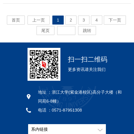
雨彤女高分子材料 4112229041钟志翔男高分子材
马静雨高分子化学与物理 2711929027冯炜林高分子
11729006 张洁 女 高分子材料 唐本忠 7 11729007
5912429059张思远男材料与化工6012429060庄羊澎
工 3512129035陈曼玉女高分子材料 3612129036陈
925304郭圣荣男高分子化学与物理杨士林2春博
11629002 方波 男 高分子化学与物理 高超 3
工 5512329055张诺女高分子化学与物
理 2912029029赵自豪男高分子化学与物
荃 12 11829011 周迪 女 高分子化学与物理 万灵书
料 4212229042蔡福贵男高分子材料 4312229043王
化学与物理 2811929028王珊露高分子材料
许会龙 男 高分子材料 郑强 8 11729008 林城策 男
男材料与化工6112429061孙悦女材料与化工
楷洛男高分子材料 3712129037郭一蓉女高分子材
925305江东林男高分子化学与物理沈之荃
11629003 沈雨润 男 高分子化学与物理 邱利焱 4
理 5612329056王吕婷女高分子材料 5712329057董
理 3012029030黄燕春女高分子化学与物
13 11829012 陆新宇 男 高分子化学与物理 伍广朋
嘉镕女高分子材料 4412229044江雪女高分子材
2911929029郑伟伟高分子材料 3011929030李世分
高分子化学与物理 李寒莹 9 11729009 温泉 男 高
6212429062黄明真女材料与化工
料 3812129038倪滟雯女高分子材料 3912129039李
11629004 陈立锋 男 高分子化学与物理 沈之荃 5
慧丰男高分子材料 5812329058李享女高分子材料
理 3112029031王利丹女高分子化学与物
14 11829013 李泽莘 女 高分子化学与物理 许震
料 4512229045章梦莉女高分子材料 4612229046陈
首页
上一页
1
2
3
4
下一页
高分子材料 3111929031余伟江高分子材料
分子化学与物理 李寒莹 10 11729010 伍瑞菡 女 高
心怡女高分子材料 4012129040胡欣蔓女高分子材
11629005 陈家明 男 高分子化学与物理 王利群 6
理 3212029032郭家芳女高分子材料 3312029033王
15 11829014 周鹏 男 高分子化学与物理 凌君 16
奕舟男高分子材料 4712229047李永灿男高分子材
3211929032王聪高分子材料 3311929033黄悦高分
分子化学与物理 李寒莹 11 11729011 刘畅 男 高分
料 4112129041康永沅女高分子材料 4212129042彭
11629006 王瑞洋 男 高分子化学与物理 徐君庭 7
尾页
跳转
贝多男高分子材料 3412029034周咸池男高分子材
11829015 王迪 男 高分子化学与物理 张其胜 17
料 4812229048周村男高分子材料 4912229049张怡
子材料 3411929034张倩倩高分子材料
子化学与物理 徐志康 12 11729012 杨尚锦 男 高分
湃女高分子材料 4312129043陈天一男高分子材
11629007 张超 男 高分子化学与物理 徐志康 8
料 3512029035王兴旺男高分子材料 3612029036王
11829016 刘俊源 男 高分子化学与物理 张其胜 18
妹女高分子材料 5012229050王雪龙男材料与化
3511929035牛奔放高分子材料 3611929036于冠雄
子化学与物理 徐志康 13 11729013 刘田耕 男 高分
料 4412129044关诗陶女高分子材料 4512129045许
11629008 韩海杰 男 高分子材料 计剑 9 11629009
刘建女高分子材料 3712029037孙悦女高分子材
11829017 代晨菲 女 高分子材料 吴子良 19
工 5112229051丁学妍女材料与化工 5212229052祝
高分子材料 3711929037张海琪高分子材料
子化学与物理 张其胜 14 11729014 刘樟 男 高分子
潇逸男高分子材料 4612129046张枥文女高分子材
史杨 女 高分子材料 唐本忠 10 11629010 高佳 男
料 3812029038金泽原男高分子材料 3912029039张
11829018 周同 男 高分子材料 高长有 20
晨飞男材料与化工
3811929038陶玉琦高分子材料 3911929039高勇高
化学与物理 张其胜 15 11729015 吴慧敏 女 高分子
料 4712129047宋亮男高分子材料 4812129048温付
高分子化学与物理 杜滨阳 11 11629011 李鹏 男 高
子腾男高分子材料 4012029040王巧璇女高分子材
11829019 姜质琦 男 高分子材料 沈家骢 21
扫一扫二维码
分子材料 4011929040金露露高分子材料
化学与物理 黄小军 16 11729016 薛佳平 男 高分子
祥男高分子材料 4912129049何欣雨女高分子材
分子化学与物理 高超 12 11629012 畅丹 女 高分子
料 4112029041郭胡康男高分子材料 4212029042祝
11829020 王昭懿 女 高分子材料 高长有 22
4111929041潘幼文高分子材料 4211929042卢牧晨
化学与物理 邱利焱 17 11729017 沈谈笑 男 高分子
料 5012129050应心儿女高分子材料 5112129051戴
化学与物理 高超 13 11629013 洪晓 女 高分子化学
更多资讯请关注我们
芷欣女高分子材料 4312029043徐恺男高分子材
11829021 方钰 女 高分子材料 计剑 23 11829022
高分子材料 4311929043倪珏宸高分子材料
化学与物理 孙景志 18 11729018 杨贯文 男 高分子
文斌男高分子材料 5212129052尹依静女高分子材
与物理 黄小军 14 11629014 任� 男 高分子化学与
料 4412029044裘浩楠女高分子材料 4512029045单
张弦 女 高分子材料 徐志康 24 11829023 王淑琴
4411929044包宇衡高分子材料 4511929045侯丽欣
化学与物理 伍广朋 19 11729019 张梦晓 女 高分子
料 5312129053张忱音女高分子材料 5412129054宋
物理 李寒莹 15 11629015 白天闻 男 高分子化学与
士其男高分子材料 4612029046胡森涛男高分子材
女 高分子材料 高长有 25 11829024 吴菲 女 高分
高分子材料 4611929047储波高分子材料
化学与物理 朱利平 20 11729020 张映竹 男 高分子
海涵男高分子材料 5512129055陈铄泓男高分子材
物理 凌君 16 11629016 郑博拓 男 高分子化学与物
料 4712029047俞波男高分子材料 4812029048陈怡
子材料 陈红征 26 11829025 罗逸伦 女 高分子材料
地址 ：
浙江大学(紫金港校区)高分子大楼（和
4711929048刘梓恒高分子材料 4811929049薛云云
材料 陈红征 21 11729021 赵峰 男 高分子材料 陈
料 5612129056白玲女高分子材料 5712129057方天
理 沈之荃 17 11629017 付锦程 男 高分子化学与物
峰男高分子材料 4912029049忻嘉辉男高分子材
马列 27 11829026 何程亮 男 高分子材料 陈红征
高分子材料 4911929050黄政高分子材料
红征 22 11729022 赛霆 男 高分子材料 方征平
祥男高分子材料
同苑6-8幢）
理 徐志康 18 11629018 朱城业 男 高分子化学与物
料 5012029050沈天伦男高分子材料 5112029051孙
28 11829027 邹凌云 男 高分子材料 计剑 29
23 11729023 曹望北 男 高分子材料 高长有 24
理 徐志康 19 11629019 段科 女 高分子化学与物理
世豪男高分子材料 5212029052郑祥均男高分子材
电话 ：
0571-87951308
11829028 李耀凯 男 高分子材料 陈红征 30
11729024 丁洁 女 高分子材料 高长有 25
张其胜 20 11629020 沈宇杰 男 高分子化学与物理
料 5312029053邱佳欢男高分子材料 5412029054董
11829029 朱清丽 女 高分子材料 吴子良 31
邮编 ：
310058
11729025 鲍晓炯 男 高分子材料 胡巧玲 26
朱宝库 21 11629021 袁佳佳 女 高分子化学与物理
敏女高分子材料 5512029055王金泽男高分子材
11829030 陈敏 女 高分子材料 李寒莹 32
11729026 黄威嫔 女 高分子材料 任科峰 27
朱宝库 22 11629022 唐安琪 女 高分子化学与物理
系内链接
料 5612029056卢海鹏男高分子材料 5712029057邓
11829031 方雯 女 高分子材料 沈家骢 33
11729027 李旭 男 高分子材料 计剑 28 11729028