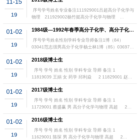
料 2412329024白慧颖女材料与化工 2512329025连
11-15
工 512029005余博识男材料与化工 612029006翟梓
理 1612229016郭馨宇女高分子化学与物
男高分子材料3012429030杨奕男高分子材料
理 1012129010张泽坤男高分子化学与物
梦影女材料与化工 2612329026郑以诺男高分子材
合女高分子材料 712029007陈晓辉男高分子材
理 1712229017钱梓钊男高分子化学与物
序号学号姓名专业备注111929001吕超高分子化学与
3112429031荆锡卓男高分子材料3212429032黎成锋
理 1112129011钟欣珂女高分子材料 1212129012吴
料 2712329027方艺洁女高分子材料 2812329028施
19
料 812029008刘浩燃男高分子材料 912029009李雪
理 1812229018沈宸玮男高分子化学与物
物理 211929002杨竹挺高分子化学与物理
男高分子材料3312429033邓晨泽女高分子材料
昊天男高分子材料 1312129013赵顺杰男高分子材
淞瀚男高分子化学与物理 2912329029李睿一男高分
女高分子材料 1012029010胡大鹏男高分子材
理 1912229019颜蕊女高分子化学与物
311929003刘肖予高分子化学与物理 411929004张
3412429034董杰男高分子材料3512429035陈慧君女
料 1412129014杨黄男高分子材料 1512129015邓旭
子化学与物理 3012329030温欣灵女高分子材
料 1112029011杨富麟女高分子材料 1212029012钟
1984级―1992年春季高分子化学、高分子化学与物理方向博士生
理 2012229020葛晨栋男高分子化学与物
01-02
瑶瑶高分子化学与物理 511929005路景驭高分子化
高分子材料3612429036田华男高分子材料
萌女高分子材料 1612129016蒿兴鹏男高分子材
料 3112329031王柔烨女高分子材料 3212329032张
文韬男高分子化学与物理 1312029013张歆宁女高分
理 2112229021熊睿彦男高分子化学与物
学与物理 611929006蔡秋泉高分子化学与物理
3712429037朱骜男高分子材料3812429038王诗雅女
料 1712129017陈方晓男高分子材料 1812129018闻
序号学号姓名性别学科专业导师备注1博（84）
明涛男材料与化工 3312329033孔一博女高分子材
子材料 1412029014李志云男高分子材
理 2212229022岳昕辰男高分子化学与物
19
711929007刘志玺高分子材料 811929008高��高
高分子材料3912429039方成骏男高分子材料
天骄男高分子材料 1912129019施炫宇男高分子材
03041范志强男高分子化学杨士林1博（85）03697孙
料 3412329034温永坚男高分子材料 3512329035董
料 1512029015赖钰娴女高分子化学与物
理 2312229023郭文琦男高分子化学与物
分子材料 911929009严康荣高分子材料
4012429040朱海男高分子材料4112429041方诗雨女
料 2012129020吴宇晖男高分子化学与物
放男高分子化学杨士林2博（85）03698陈忠心男高分
媛女高分子材料 3612329036吴天昊男高分子化学与
理 1612029016崔荣璐女高分子化学与物
理 2412229024田懿女高分子化学与物
1011929010李欣芳高分子材料 1111929011虞海超
高分子材料4212429042张皓然女高分子材料
2018级博士生
理 2112129021王欣茹女高分子化学与物
01-02
子化学沈之荃1春博（87）03002吴健女高分子化学沈
物理 3712329037钟先强男高分子材料 3812329038
理 1712029017盛秋月女高分子化学与物
理 2512229025顾佳予女高分子化学与物
高分子材料 1211929012陶洋丹高分子化学与物理
4312429043杨紫怡女高分子材料4412429044刘云帆
理 2212129022张祎玮女高分子化学与物
之荃2春博（87）03003宋碧海男高分子化学杨士林1
潘怡女材料与化工 3912329039张舒女高分子材
理 1812029018付萍女高分子化学与物
序号 学号 姓名 性别 学科专业 导师 备注 1
理 2612229026罗邦悦女高分子化学与物
1311929013曹敏高分子化学与物理 1411929014罗
男高分子材料4512429045夏久洁男高分子材料
理 2312129023林婉婷女高分子化学与物
19
博8803551徐志康男高分子化学杨士林1博8903526董
料 4012329040黄梓懿女高分子材料 4112329041陈
理 1912029019耿晓维女高分子化学与物
11819039 王娟 女 药学 邱利焱 2 11829001 赵慧
理 2712229027熊祖平男高分子材料 2812229028贾
诗雨高分子化学与物理 1511929015明鑫高分子化学
4612429046李泽波男高分子材料4712429047唐金男
理 2412129024张柯柯男高分子化学与物
宇平男高分子化学与物理杨士林2博8903527邱永兴男
可欣女高分子材料 4212329042张荣女高分子材
理 2012029020孔梦洁女高分子化学与物
杰 女 高分子化学与物理 李扬 3 11829002 梁利娜
培宇女高分子材料 2912229029沈欣恬女高分子材
与物理 1611929016汪凯高分子化学与物理
高分子材料4812429048金远智男高分子材料
理 2512129025张倬睿男高分子化学与物
高分子化学与物理杨士林3博8903528王立男高分子化
料 4312329043高努男男高分子材料 4412329044胡
2017级博士生
理 2112029021李航男高分子化学与物
01-02
女 高分子化学与物理 邱利焱 4 11829003 邱泽霖
料 3012229030吴小玲女高分子材料 3112229031常
1711929017刘宇航高分子化学与物理 1811929018
4912429049阿地力江·吾甫尔男高分子材料
理 2612129026王楚瑶女高分子化学与物
学与物理杨士林4博8903529陈仙海男高分子化学与物
义博男高分子材料 4512329045于进洋男高分子材
理 2212029022姜鑫男高分子化学与物
男 高分子化学与物理 朱宝库 5 11829004 吴铭榜
洁婷女高分子材料 3212229032陈西屏男高分子材
姚宇清高分子化学与物理 1911929019李子贤高分子
序号 学号 姓名 性别 学科专业 导师 备注 1
5012429050钟子龙男高分子材料5112429051裘董超
理 2712129027苏茜薇女高分子化学与物
理沈之荃5博8903530张富尧男高分子化学与物理沈之
料 4612329046王瀚文男高分子材料 4712329047郑
理 2312029023陈恺豪男高分子化学与物
19
男 高分子化学与物理 徐志康 6 11829005 叶龙 男
料 3312229033沈晴女高分子材料 3412229034徐广
化学与物理 2011929020李腾伟高分子化学与物理
11729001 蔡盛赢 男 高分子化学与物理 高超 2
男高分子材料5212429052包洁雨女高分子材料
理 2812129028赵昕晨女高分子化学与物
荃1博905301王利群男高分子化学与物理杨士林2博
乐天男高分子化学与物理 4812329048胡朗女高分子
理 2412029024徐嵩毅男高分子化学与物
高分子化学与物理 江黎明 7 11829006 任丽美 女
昌男高分子材料 3512229035朱梓豪男高分子材
2111929021张志煌高分子化学与物理 2211929022
11729002 郭凡 女 高分子化学与物理 高超 3
5312429053唐定岐男高分子材料5412429054蒋升超
理 2912129029苗语宸女材料与化工 3012129030李
905302刘建飞男高分子化学与物理沈之荃定向 北京防
材料 4912329049汪姗姗女高分子材料 5012329050
理 2512029025沈婷女高分子化学与物
高分子化学与物理 王齐 8 11829007 庞倩 女 高分
料 3612229036冯耀千男高分子材料 3712229037叶
2016级博士生
徐逞锴高分子化学与物理 2311929023谢瑞高分子化
01-02
11729003 李瑶 女 高分子化学与物理 凌君 4
女高分子材料5512429055刘睿胤男材料与化工
佳骐男材料与化工 3112129031王琳女材料与化
化学院1春博915302丁兴者男高分子化学与物理杨士
刘昊阳男高分子材料 5112329051胡蒙男高分子材
理 2612029026钮升男高分子化学与物
子材料 马列 9 11829008 曹婕 女 高分子材料 刘建
秀坤男高分子材料 3812229038申自求男高分子材
学与物理 2411929024杨晨高分子化学与物理
11729004 岳艳 女 高分子化学与物理 孙维林 5
5612429056田宝栋男材料与化工5712429057林金絮
工 3212129032鲁淞彦男材料与化工 3312129033张
林2春博915303陈红征女高分子化学与物理杨士林3秋
序号 学号 姓名 性别 学科专业 导师 备注 1
料 5212329052刘文惠女高分子材料 5312329053牟
理 2712029027高越男高分子化学与物
钊 10 11829009 郭变变 女 高分子化学与物理 徐志
料 3912229039王梦婷女高分子材料 4012229040李
2511929025卢陈杰高分子化学与物理 2611929026
19
11729005 刘斌 男 高分子化学与物理 徐君庭 6
女材料与化工5812429058叶宇霄男材料与化工
姣姣女材料与化工 3412129034孙仕超男材料与化
博915305孙维林男高分子化学与物理沈之荃1春博
11629001 陈琛 男 高分子化学与物理 高超 2
羿贤男高分子材料 5412329054于悦女材料与化
理 2812029028王钊男高分子化学与物
康 11 11829010 王思棋 男 高分子化学与物理 沈之