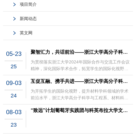
项目简介
新闻动态
英文网
聚智汇力，共话前沿——浙江大学高分子科学与工程学系赴香港学术交流之行
05-23
为贯彻落实浙江大学2024年国际合作与交流工作会议
25
精神，深化国际学术合作，拓宽学生的国际化视野，
高分子科学与工程学系于2025年5月12日至5月16日组
互促互融、携手共进——浙江大学高分子科学与工程系、材料科学与工程学院赴日本交流访学活动
09-03
织师生代表团赴香港开展学术交流活动。在高分子系
彭博宇研究员、刘程翔和刘清萍的带领下，13名本科
为开拓学生的国际化视野，提升材料学科领域的学术
24
生组成访学团，先后前往香港理工大学、香港城市大
前沿水平，浙江大学高分子科学与工程系、材料科学
学和香港大学三所国际知名高校，进行为期5天的学术
与工程学院2024年暑期赴日本知名高校学术交流项目
交流。第一站：香港理工大学——探索能源转换与材
“致远”计划葡萄牙实践团与科英布拉大学文化交流
08-03
于6月30日至7月6日顺利开展。高分子系郑庸专职研
料智造新方向5月13日，访学团抵达香港理工大学，香
究员、刘程翔老师、王清晴老师和材料学院项婷婷老
港理工大学校长、中国科学院院士滕锦光教授亲自接
23
师带队，38名本科生组成访学团，前往日本东京大
待了访学团成员，作为浙江大学校友，滕校长对母校
学、京都大学和大阪大学三所国际知名高校，进行为
师生的到访表示热烈欢迎，随后，他向访学团介绍了