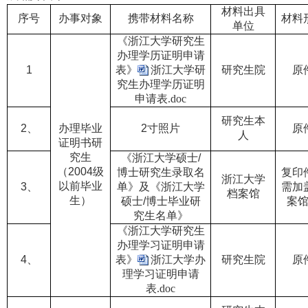
材料出具
序号
办事对象
携带材料名称
材料
单位
《浙江大学研究生
办理学历证明申请
1
表》
浙江大学研
研究生院
原
究生办理学历证明
申请表.doc
研究生本
2
、
办理毕业
2
寸照片
原
人
证明书研
究生
《浙江大学硕士
/
（
2004
级
博士研究生录取名
复印
浙江大学
以前毕业
3
、
单》及《浙江大学
需加
档案馆
生）
硕士
/
博士毕业研
案
究生名单》
《浙江大学研究生
办理学习证明申请
4
、
表》
浙江大学办
研究生院
原
理学习证明申请
表.doc