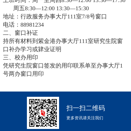
上班时间：周一至周四
8:30
—
12:00 13:30
—
17:30
周五
8:30
—
12:00 13:30
—
15:30
地址：行政服务办事大厅
111
室
7/8
号窗口
电话：
88981234
二、窗口补证
持所有材料到紫金港办事大厅
111
室研究生院窗
口补办学习或肄业证明
三、校办用印
凭研究生院窗口签发的用印联系单至办事大厅
1
号两办窗口用印
扫一扫二维码
更多资讯请关注我们