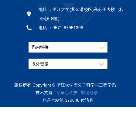
地址 ：
浙江大学(紫金港校区)高分子大楼（和
同苑6-8幢）
电话 ：
0571-87951308
邮编 ：
310058
系内链接
系外链接
版权所有 Copyright © 浙江大学高分子科学与工程学系
技术支持 :
寸草心科技
管理登录
您是本站第
3
7
9
6
4
8
位访客