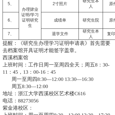
研究生本
5
、
2
寸照片
原
人
办理肄业
证明
/
学习
6
、
证明研究
成绩单
研究生院
原
生
研究生本
7
、
退学文件
复
人
提醒：《研究生办理学习证明申请表》首先需要
去档案馆开具证明才能签字盖章。
西溪档案馆
上班时间：工作日周一至周四全天；周五
8
：
30-
11
：
45
，
13
：
00-16
：
45
周一至周四
8:30
—
12:00 13:30
—
16:30
周五
8:30
—
12:00
地址：浙江大学西溪校区艺术楼
C616
电话：
88273056
紫金港校区：