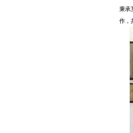
秉承
作，