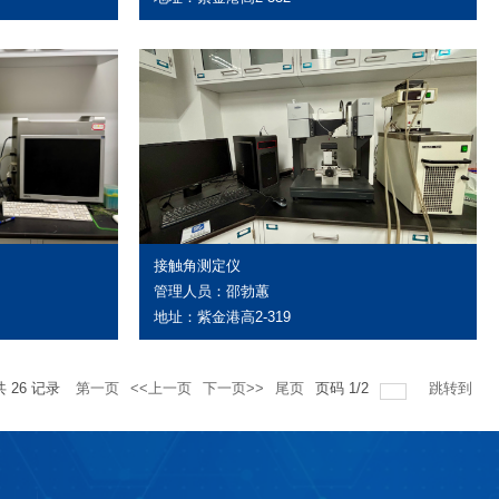
接触角测定仪
管理人员：邵勃蕙
地址：紫金港高2-319
共
26
记录
第一页
<<上一页
下一页>>
尾页
页码
1
/
2
跳转到