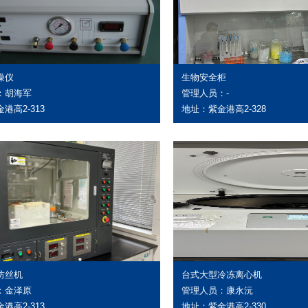
燥仪
生物安全柜
：胡海军
管理人员：-
港高2-313
地址：紫金港高2-328
纺丝机
台式大型冷冻离心机
：金泽原
管理人员：康永沅
港高2-313
地址：紫金港高2-330