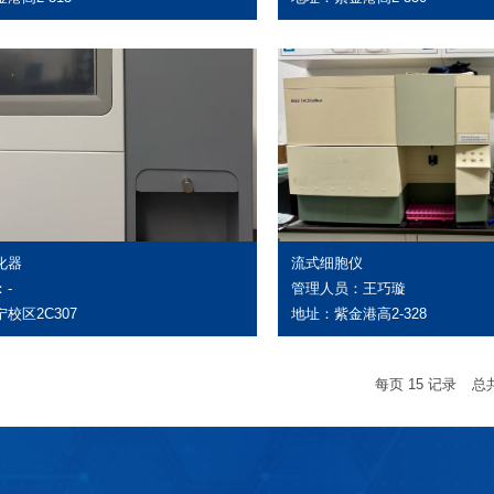
化器
流式细胞仪
-
管理人员：王巧璇
校区2C307
地址：紫金港高2-328
每页
15
记录
总