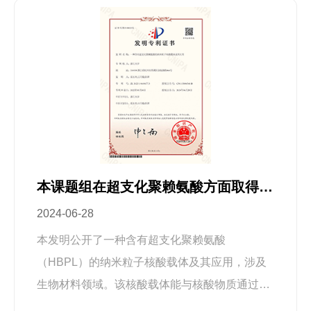
胶的力学性能提供强力支撑，并负载超支化聚赖
能。本书依托作者项目组“十三五”期间承担的国
氨酸（HBPL）和单宁酸（TA）赋予水凝胶具备
家重点研发计划项目“生物材料表面/界面及表面
抗菌和抗氧化能力（图1）。 图1 抗菌和抗氧化
改性研究”（2016YFC1100400）来撰写。全书
水凝胶敷料加速感染伤口愈合、减少增生性瘢痕
共分为11章。绪论重点阐述生物材料的表界面及
的形成。通过PVA和琼脂糖构建双网络结构，加
自适应性生物材料的定义。后续章节分别介绍生
入HBPL和TA制备了PAHT水凝胶，具有抗菌、
物材料的表界面改性技术、蛋白质吸附行为及高
抗氧化功能，能够促进伤口愈合并抑制后续HSs
通量研究技术。本书重点阐述自适应性生物材
生成。水凝胶的制备工艺简单易重复，相关原料
料，包括自适应性纤溶功能材料和自适应性抗凝
本课题组在超支化聚赖氨酸方面取得进展
安全、价格低廉、应用广泛。通过力学实验验证
血材料，自适应性抗组织增生涂层和自适应性组
2024-06-28
了其优异的强度、韧性和抗疲劳性能，证明了双
织再生材料，以及自适应性抗菌材料。对抗菌材
网络结构的有效性。该水凝胶能够快速去除
料及其与材料矿化的结合也进行了介绍。图书目
本发明公开了一种含有超支化聚赖氨酸
ROS，并对革兰氏阳性菌和革兰氏阴性菌均表现
录总绪前言第一章绪论第二章生物材料的表面改
（HBPL）的纳米粒子核酸载体及其应用，涉及
出有效的杀灭能力。在大鼠伤口模型中，PAHT
性及构建技术第三章生物材料表面蛋白吸附行为
生物材料领域。该核酸载体能与核酸物质通过静
水凝胶显示出促进伤口愈合、杀死体内细菌、减
第四章生物材料表界面高通量研究技术第五章自
电作用结合形成稳定的纳米粒子，在制备方法和