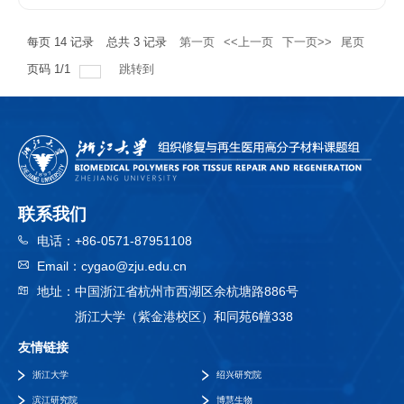
少炎症和促进组织再生的能力。在兔耳瘢痕模型
适应性纤溶功能材料第六章自适应性抗凝血材料
应用手段上均方便易得、可重复性高。本发明提
每页
14
记录
总共
3
记录
第一页
<<上一页
下一页>>
尾页
中，PAHT水凝胶对抑制HSs形成有显著影响。
第七章应用于血管支架表面的自适应性抗增生涂
供的含有超支化聚赖氨酸的纳米粒子核酸载体具
页码
1
/
1
跳转到
具体而言，PAHT水凝胶能够减少瘢痕厚度，减
层第八章自适应性组织再生材料第九章自适应性
有较低的细胞毒性，能够成功负载核酸物质进入
少胶原沉积，调节胶原纤维类型并下调α-SMA的
抗菌材料第十章模拟宿主防御肽的抗菌尼龙3聚
细胞，获得较高的转染率，而且与现有最佳的基
产生。RNA测序表明，PAHT水凝胶的良好效果
合物第十一章硬组织再矿化和抗菌材料
因转染载体聚乙酰亚胺（PEI）相比，本申请中
主要源于其有效抵抗MRSA从而缓解炎症反应的
的核酸载体可表现出更高的转染率、更低的细胞
能力。综上所述，PAHT水凝胶具有广阔的转化
毒性，在基因治疗、核酸疫苗等领域有良好应用
联系我们
前景，将在感染创面的抗瘢痕形成领域发挥关键
前景。
电话：
+86-0571-87951108
作用。
Email：
cygao@zju.edu.cn
地址：
中国浙江省杭州市西湖区余杭塘路886号
浙江大学（紫金港校区）和同苑6幢338
友情链接
浙江大学
绍兴研究院
滨江研究院
博慧生物