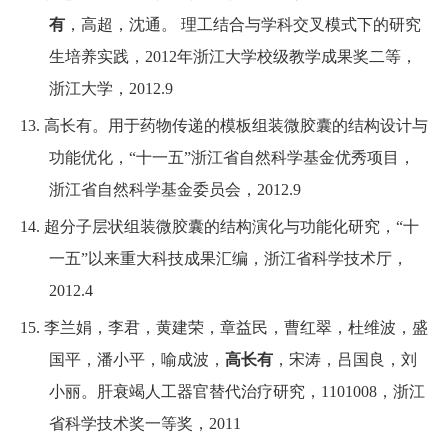
有
，高超，沈通
。
理工结合与学科交叉模式下的研究
生培养实践，
2012
年浙江大学校级教学成果奖二等，
浙江大学，
2012.9
13.
高长有
。
用于药物传递的模板组装微胶囊的结构设计与
功能优化，“十一五”浙江省自然科学基金优秀项目，
浙江省自然科学基金委员会，
2012.9
14.
超分子层状组装微胶囊的结构演化与功能化研究，“十
一五”以来重大科技成果汇编，浙江省科学技术厅，
2012.4
15.
李兰娟，
李
君，黄建荣，章益民，曹红翠，杜维波，盛
国平，潘小平，喻成波，
高长有
，宋涛，吕国良，刘
小丽
。
肝衰竭人工器官替代治疗研究，
1101008
，
浙江
省科学技术奖一等奖，
2011