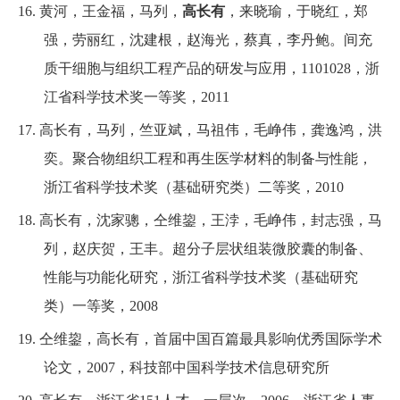
16.
黄河，王金福，马列，
高长有
，来晓瑜，于晓红，郑
强，劳丽红，沈建根，赵海光，蔡真，李丹鲍
。
间充
质干细胞与组织工程产品的研发与应用，
1101028
，
浙
江省科学技术奖一等奖，
2011
17.
高长有，
马列，
竺亚斌，
马祖伟，
毛峥伟
，
龚逸鸿
，
洪
奕
。
聚合物组织工程和再生医学材料的制备与性能，
浙江省科学技术奖（基础研究类）二等奖，
2010
18.
高长有，沈家骢，仝维鋆，王浡，毛峥伟，封志强，马
列，赵庆贺，王丰
。
超分子层状组装微胶囊的制备、
性能与功能化研究，浙江省科学技术奖（基础研究
类）一等奖，
2008
19.
仝维鋆，高长有，首届中国百篇最具影响优秀国际学术
论文，
2007
，
科技部中国科学技术信息研究所