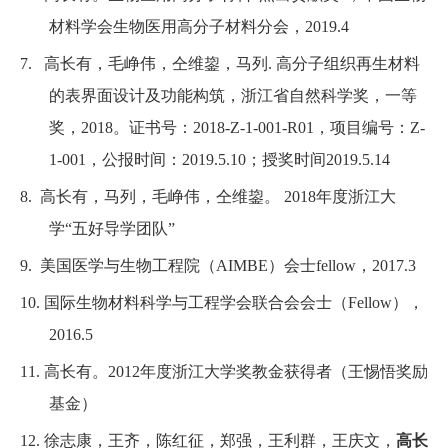
材料学会生物医用高分子材料分会，
2019.4
7.
高长有，毛峥伟，仝维鋆，马列
.
高分子组织再生材料
的表界面设计及功能构筑，
浙江省自然科学奖，一等
奖，
2018
。证书号：
2018-Z-1-001-R01
，项目编号：
Z-
1-001
，公报时间：
2019.5.10
；授奖时间
2019.5.14
8.
高长有，马列，毛峥伟，仝维鋆
。 2018
年度浙江大
学“五好导学团队”
9.
美国医学与生物工程院（
AIMBE
）会士
fellow
，
2017.3
10.
国际生物材料科学与工程学会联合会会士（
Fellow
），
2016.5
11.
高长有
。2012
年度浙江大学奖教金获得者（王惕悟奖励
基金）
12.
徐志康，王齐，
陈红
征，郑强，王利群，王庆文，
高长