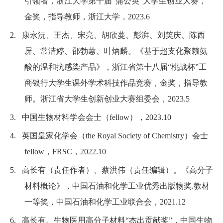
引领者，浙江大学第十届“蒲公英”大学生创业大赛，
金奖，指导教师，浙江大学，
2023.6
2.
康永沅、王杰、宋亮、胡欣蔓、彭湃、刘笑庆、陈西
屏、常洁婷、邵勃蕙、叶炳麟
。
《基于超支化聚赖氨
酸的温和抗感染产品》，浙江省第十八届“桃战杯”工
商银行大学生课外学术科技作品竞赛，金奖，指导教
师。浙江省大学生创新创业大赛组委会，
2023.5
3.
中国生物材料学会会士（
fellow
），
2023.10
4.
英国皇家化学会（
the Royal Society of Chemistry
）会士
fellow
，
FRSC
，
2022.10
5.
高长有（责任作者）、蔡洪伟（责任编辑）
。
《高分子
材料概论》，中国石油和化学工业优秀出版物奖
.
教材
一等奖，中国石油和化学工业联合会，
2021.12
6.
高长有
。
生物医用高分子材料“杰出贡献奖”，中国生物