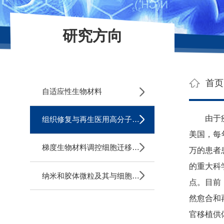
研究方向
首页
自适应性生物材料
由于疾病
组织修复与再生医用高分子材料
美国，每
梯度生物材料调控细胞迁移与分化
万的患者
的重大科
纳米和胶体微粒及其与细胞的相互作用
点。目前
然愈合和
官移植供