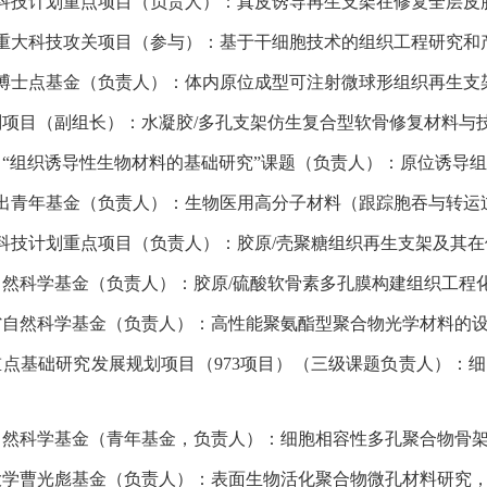
省科技计划重点项目（负责人）：真皮诱导再生支架在修复全层皮肤缺损中
省重大科技攻关项目（参与）：基于干细胞技术的组织工程研究和产品开发
部博士点基金（负责人）：体内原位成型可注射微球形组织再生支架，200
3计划项目（副组长）：水凝胶/多孔支架仿生复合型软骨修复材料与技术研究
3项目“组织诱导性生物材料的基础研究”课题（负责人）：原位诱导组织再
杰出青年基金（负责人）：生物医用高分子材料（跟踪胞吞与转运过程的聚
省科技计划重点项目（负责人）：胶原/壳聚糖组织再生支架及其在修复皮
家自然科学基金（负责人）：胶原/硫酸软骨素多孔膜构建组织工程化皮肤，2
江省自然科学基金（负责人）：高性能聚氨酯型聚合物光学材料的设计合成
国家重点基础研究发展规划项目（973项目）（三级课题负责人）：细
家自然科学基金（青年基金，负责人）：细胞相容性多孔聚合物骨架材料研究
江大学曹光彪基金（负责人）：表面生物活化聚合物微孔材料研究，1997.