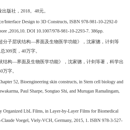
业出版社，
2018
。
48
元。
ce/Interface Design to 3D Constructs, ISBN 978-981-10-2292-0
pore ,2016,10. DOI 10.1007/978-981-10-2293-7. 386pp.
超分子层状结构
—
界面及生物医学功能》，沈家骢，计剑等
。总
309
页，
40
万字。
状结构
—
界面及生物医学功能》，沈家骢，计剑等著，科学出
40
万字。
Chapter 52, Bioengineering skin constructs, in Stem cell biology and
hwakarma, Paul Sharpe, Songtao Shi, and Murugan Ramalingam,
lly Organized LbL Films, in Layer-by-Layer Films for Biomedical
ean-Claude Voegel, Viely-VCH, Germany, 2015, 1. ISBN 978-3-527-