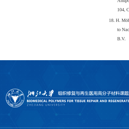
Antip
104, C
18.
H. Möh
to Na
B.V.