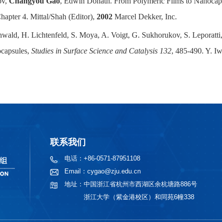
ov,
Changyou Gao
, Edwin Donath. From Polymeric Films to Nanocap
hapter 4. Mittal/Shah (Editor),
2002
Marcel Dekker, Inc.
wald, H. Lichtenfeld, S. Moya, A. Voigt, G. Sukhorukov, S. Leporatti
ocapsules,
Studies in Surface Science and Catalysis 132
, 485-490. Y. I
联系我们
电话：
+86-0571-87951108
Email：
cygao@zju.edu.cn
地址：
中国浙江省杭州市西湖区余杭塘路886号
浙江大学（紫金港校区）和同苑6幢338