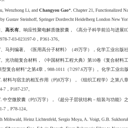
ou, Wenzhong Li, and
Changyou Gao
*. Chapter 21, Functionalized Na
 by Gustav Steinhoff, Springer Dordrecht Heidelberg London New Yo
鋆、
高长有
。
响应性聚电解质微胶囊，《高分子科学前沿与进展
II
978-7-03
-023197-0
，
P361-376。
有
、马列编著
。
《医用高分子材料》（
49
万字），化学工业出版
有
。
光功能复合材料，《中国材料工程大典》第
10
卷《复合材料
新型复合材料
”
之
第
4
章，
988-1011
（
7/297.6
万字）
。
化学工业出
有
.
材料与宿主的相互作用（约
8
万字），《组织工程学》之第八
4-7
，
P187-237。
有
.
中空微胶囊（约
5
万字），《超分子层状结构－组装与功能》
1-7
，
P78-124。
h Möhwald, Heinz Lichtenfeld, Sergio Moya, A. Voigt, G.B. Sukhoruko