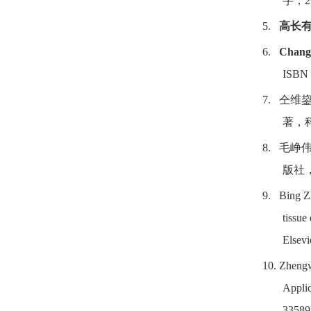
字，
5.
高长
6.
Chang
ISBN 
7.
仝维
著，
8.
毛峥
版社
9.
Bing Z
tissue
Elsevi
10.
Zhengw
Applic
33589