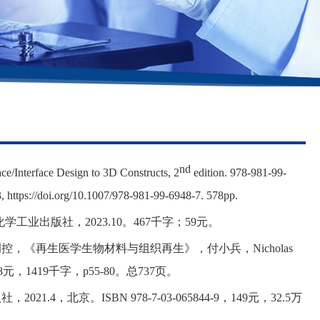
nd
ce/Interface Design to 3D Constructs, 2
edition. 978-981-99-
 https://doi.org/10.1007/978-981-99-6948-7. 578pp.
化学工业出版社，
2023.10
。
467
千字；
59
元。
调控，《再生医学生物材料与组织再生》，付小兵，
Nicholas
8
元，
1419
千字，
p55-80。
总
737
页。
版社，
2021.4
，北京。
ISBN 978-7-03-065844-9
，
149
元，
32.5
万