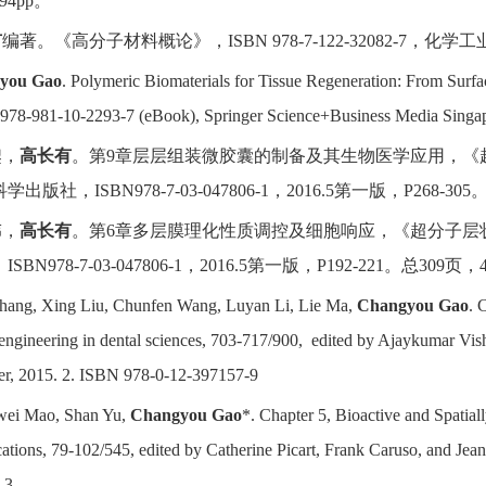
294pp。
有
编著。
《高分子材料概论》，
ISBN 978-7-122-32082-7
，化学工
you Gao
. Polymeric
Biomaterials
for Tissue Regeneration: From Surfa
978-981-10-2293-7 (eBook), Springer Science+Business Media Singa
鋆，
高长有
。
第
9
章
层层组装微胶囊的制备及其生物医学应用，《
科学出版社，
ISBN
978-7-03
-047806-1
，
2016.5
第一版，
P268-305
伟，
高长有
。
第
6
章
多层膜理化性质调控及细胞响应，《超分子层
，
ISBN
978-7-03
-047806-1
，
2016.5
第一版，
P192-221
。总
309
页，
hang, Xing Liu, Chunfen Wang, Luyan Li, Lie Ma,
Changyou Gao
. 
 engineering in dental sciences, 703-717/900,
edited by Ajaykumar Vis
er, 2015. 2. ISBN 978-0-12-397157-9
ei Mao, Shan Yu,
Changyou Gao
*. Chapter 5, Bioactive and Spatia
ations, 79-102/545, edited by Catherine Picart, Frank Caruso, and J
-3.