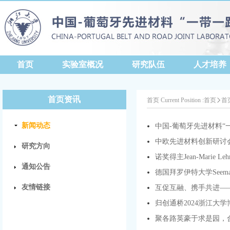
首页
实验室概况
研究队伍
人才培养
首页资讯
首页
Current Position :
首页
首
新闻动态
中国-葡萄牙先进材料“
中欧先进材料创新研讨
研究方向
诺奖得主Jean-Marie
通知公告
德国拜罗伊特大学Seema Ag
友情链接
互促互融、携手共进——
归创通桥2024浙江大
聚各路英豪于求是园，合